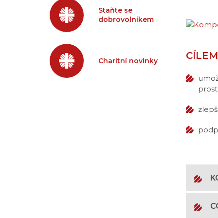
Staňte se
dobrovolníkem
CÍLEM
Charitní novinky
umožn
prost
zlepš
podpo
K
C