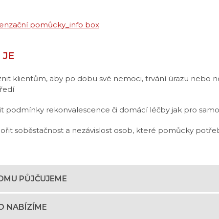
 JE
it klientům, aby po dobu své nemoci, trvání úrazu nebo 
ředí
it podmínky rekonvalescence či domácí léčby jak pro samo
řit soběstačnost a nezávislost osob, které pomůcky potřeb
OMU PŮJČUJEME
O NABÍZÍME