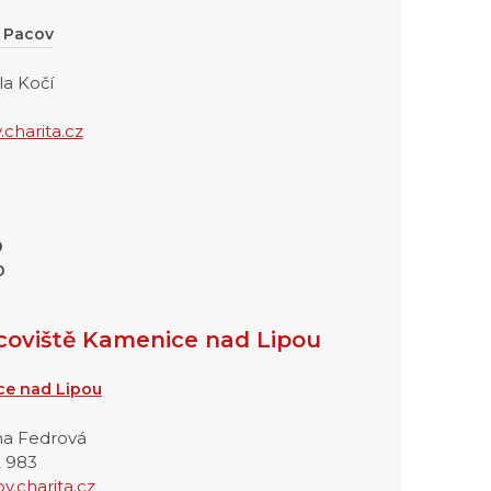
1 Pacov
la Kočí
charita.cz
0
0
oviště Kamenice nad Lipou
ce nad Lipou
ona Fedrová
2 983
v.charita.cz