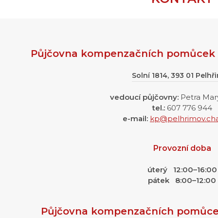
Půjčovna kompenzačních pomůcek –
Solní 1814, 393 01 Pelhř
vedoucí půjčovny:
Petra Mary
tel.:
607 776 944
e-mail:
kp@pelhrimov.char
Provozní doba
úterý 12:00–16:00
pátek 8:00–12:00
Půjčovna kompenzačních pomůcek