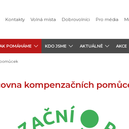
Kontakty
Volná místa
Dobrovolníci
Pro média
Mi
JAK POMÁHÁME
KDO JSME
AKTUÁLNĚ
AKCE
h pomůcek
čovna kompenzačních pomůc