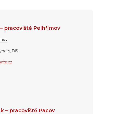
 pracoviště Pelhřimov
imov
nets, DiS.
ita.cz
 – pracoviště Pacov