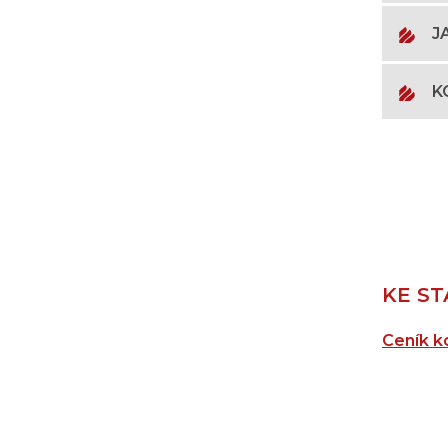
J
K
KE ST
Ceník 