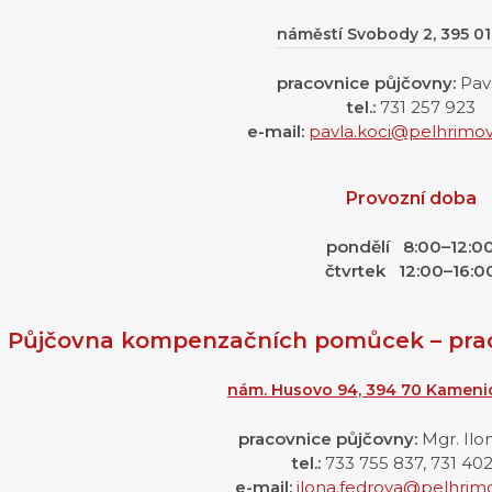
náměstí Svobody 2, 395 0
pracovnice půjčovny:
Pav
tel.:
731 257 923
e-mail:
pavla.koci@pelhrimov.
Provozní doba
pondělí 8:00–12:0
čtvrtek 12:00–16:0
Půjčovna kompenzačních pomůcek – prac
nám. Husovo 94, 394 70 Kameni
pracovnice půjčovny:
Mgr. Il
tel.:
733 755 837, 731 40
e-mail:
ilona.fedrova@pelhrimo