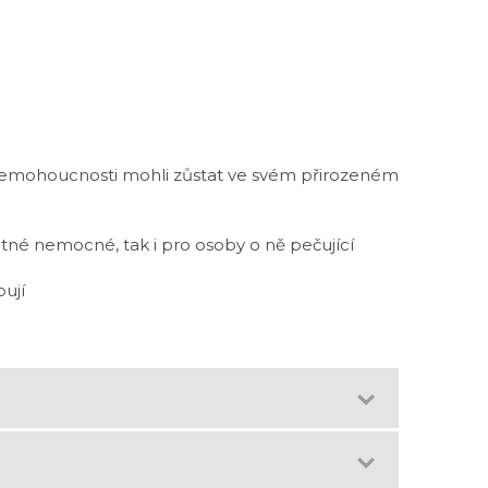
nemohoucnosti mohli zůstat ve svém přirozeném
tné nemocné, tak i pro osoby o ně pečující
ují