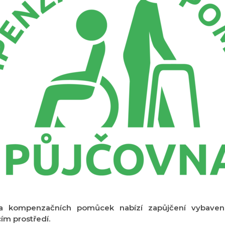
a kompenzačních pomůcek nabízí zapůjčení vybave
ím prostředí.