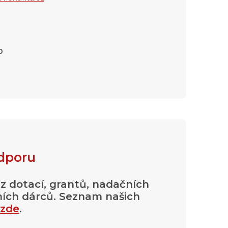
0
dporu
 z dotací, grantů, nadačních
mních dárců. Seznam našich
zde
.