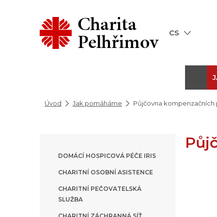
Charita
CS
Pelhřimov
Úvod
Jak pomáháme
Půjčovna kompenzačníc
Půj
DOMÁCÍ HOSPICOVÁ PÉČE IRIS
CHARITNÍ OSOBNÍ ASISTENCE
CHARITNÍ PEČOVATELSKÁ
SLUŽBA
CHARITNÍ ZÁCHRANNÁ SÍŤ